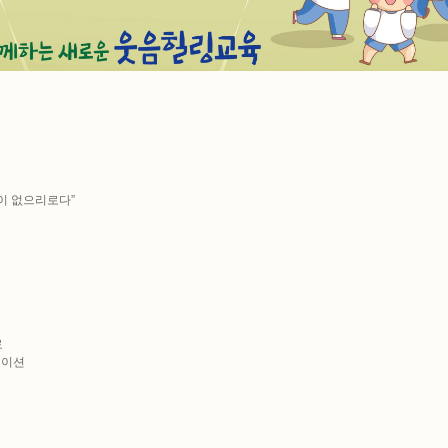
함이 없으리로다”
료
에이션