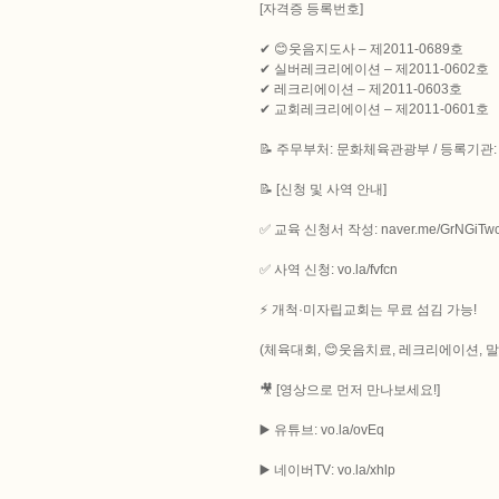
[자격증 등록번호]
✔ 😊웃음지도사 – 제2011-0689호
✔ 실버레크리에이션 – 제2011-0602호
✔ 레크리에이션 – 제2011-0603호
✔ 교회레크리에이션 – 제2011-0601호
📝 주무부처: 문화체육관광부 / 등록기
📝 [신청 및 사역 안내]
✅ 교육 신청서 작성: naver.me/GrNGiTw
✅ 사역 신청: vo.la/fvfcn
⚡ 개척·미자립교회는 무료 섬김 가능!
(체육대회, 😊웃음치료, 레크리에이션, 
🎥 [영상으로 먼저 만나보세요!]
▶️ 유튜브: vo.la/ovEq
▶️ 네이버TV: vo.la/xhlp