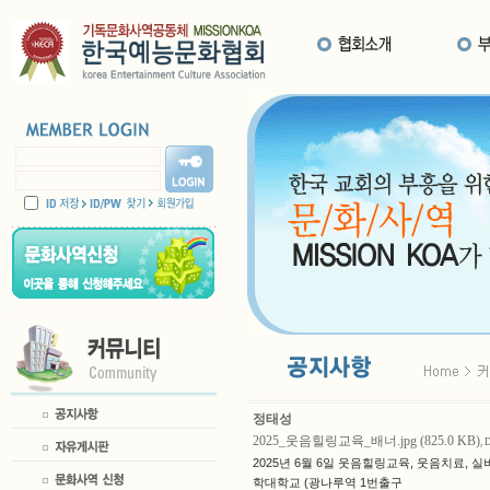
정태성
2025_웃음힐링교육_배너.jpg (825.0 KB)
, 
2025년 6월 6일 웃음힐링교육, 웃음치료
학대학교 (광나루역 1번출구