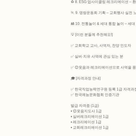
♻️ 8. ESG 업사이클링 레크리에이션 –
🏃 9. 명랑운동회 기획 – 교회행사 실전
🎎 10. 전통놀이 & 세대 통합 놀이 – 세
💡 [이런 분들께 추천해요!]
✅ 교회학교 교사, 사역자, 찬양 인도자
✅ 실버·치유 사역에 관심 있는 분
✅ 😊웃음과 레크리에이션으로 사역을 풍
🎓 [자격과정 안내]
✅ 한국직업능력연구원 등록 1급 자격과
✅ 한국예능문화협회 인증기관
발급 자격증 (1급)
• 😊웃음지도사 1급
• 실버레크리에이션 1급
• 레크리에이션 1급
• 교회레크리에이션 1급