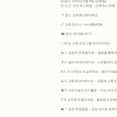
🗓 일시: 2025년 6월 6일 (공휴일)
🕘 시간: 오전 9시 30분 ~ 오후 6시 30분
📍 장소: 장로회신학대학교
🔗 교육 안내: 👉 vo.la/BuHQw
☎ 문의: 02-508-4771
✨ [주요 교육 프로그램 하이라이트] ✨
📖 1. 성경적 😊웃음치료 – 말씀을 통해
👴 2. 실버 레크리에이션 – 노년층과의 공
💃 3. 시니어댄스 & 실버체조 – 몸과 마
⛪ 4. 교회 레크리에이션 – 공동체 소통 
🧠 5. 뇌두드림 & 인지활동 – 두뇌 자극 
✋ 6. 손유희 & 핸드게임 – 협응력 & 유
❤️ 7. 칭찬 😊웃음법 – 긍정 언어로 회복