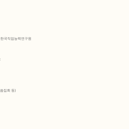
관: 한국직업능력연구원
c
말씀집회 등)