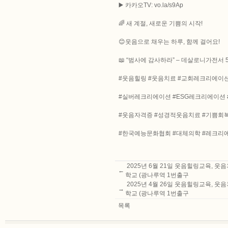
▶️ 카카오TV: vo.la/s9Ap
🌈 새 계절, 새로운 기쁨의 시작!
😊웃음으로 채우는 하루, 함께 걸어요!
📖 “범사에 감사하라” – 데살로니가전서 5
#웃음힐링 #웃음치료 #교회레크리에이
#실버레크리에이션 #ESG레크리에이션
#웃음자격증 #성경적웃음치료 #기쁨회
#한국예능문화협회 #대체의학 #레크리
2025년 6월 21일 웃음힐링교육,
←
학교 (광나루역 1번출구
2025년 4월 26일 웃음힐링교육,
→
학교 (광나루역 1번출구
목록