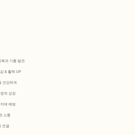
 회복과 기쁨 발견
감 & 활력 UP
음을 건강하게
& 영적 성장
& 치매 예방
쾌한 소통
의 연결