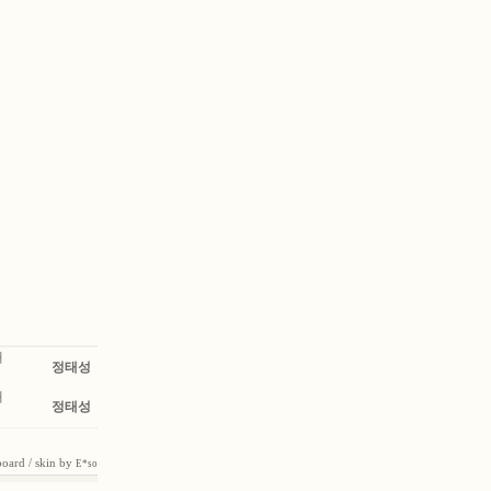
대
정태성
대
정태성
board
/ skin by
E*so