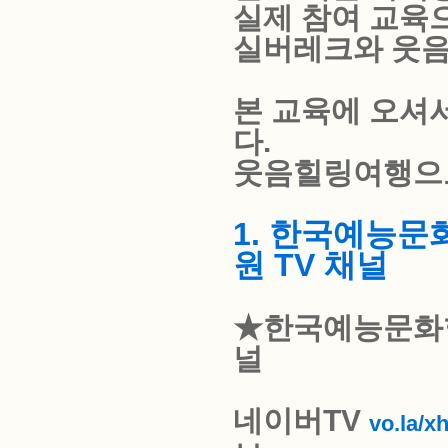
실제 참여 교육
실버레크와 웃음
본 교육에 오셔
다.
웃음힐링여행으
1. 한국예능
원 TV 채널
★한국예능문화
널
네이버TV
vo.la/x