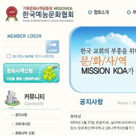
정태성
2024년 1월 27일 웃음치료, 실버레크리에이션
장소 장로회신학대학교 (광나루역1번출구 )