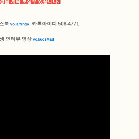
정을 계속 보실수 있습니다.
)
스북
카톡아이디
508-4771
vo.la/NngR
생 인터뷰 영상
vo.la/osMad