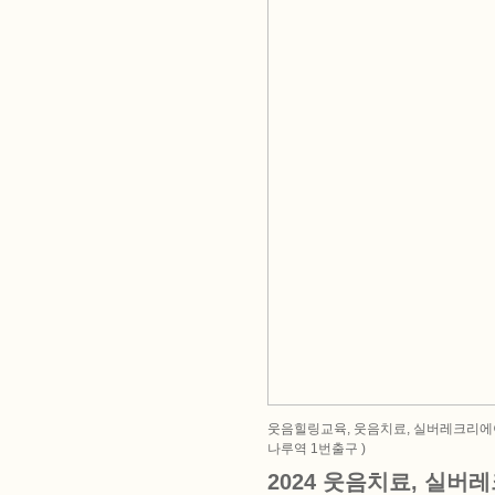
웃음힐링교육, 웃음치료, 실버레크리에이션
나루역 1번출구 )
2024 웃음치료, 실