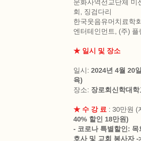
문화사역선교단체 미션
회, 징검다리
한국웃음유머치료학회,
엔터테인먼트, (주) 
★ 일시 및 장소
일시:
2024년 4월 2
육)
장소:
장로회신학대학교
★ 수 강 료
: 30만원 
40% 할인 18만원)
- 코로나 특별할인: 목
호사 및 교회 봉사자 -