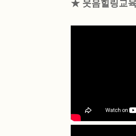
★ 웃음힐링교육