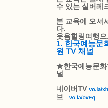
수 있는 실버레
본 교육에 오셔
다.
웃음힐링여행으
1. 한국예능
원 TV 채널
★한국예능문화
널
네이버TV
vo.la/x
브
vo.la/ovEq