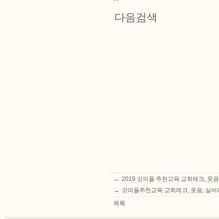
다음검색
←
2019 갓피플 추천교육 교회레크, 웃
→
갓피플추천교육 교회레크, 웃음, 실버레
목록