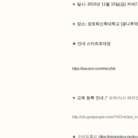
★
일시:
2019년 11월 15일(금) 저녁
★
장소: 장로회신학대학교 (광나루역 
★ 안내 스마트초대장
https://daosem.com/r/wco5ld
★
교육 등록 안내
(* 숙박/식사 예약
http://ots.godpeople.com/?GO=ticket
★ 모바일홈피
https://missionkoa.modoo.