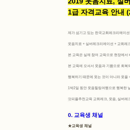
2019 웃
음치료,
실
1급 자격교육 안내
(
제가 섬기고 있는 한국교회레크리에이
웃음치료 + 실버레크리에이션 + 교회레
본 교육은 실제 참여 교육으로 현장에서 
본 교육에 오셔서 웃음과 기쁨으로 회복
행복하기 때문에 웃는 것이 아니라 웃을
1박2일 동안 웃음힐링여행으로 행복한 
갓피플추천교육 교회레크, 웃음, 실버레크 
0.
교육생 채널
★교육생 채널