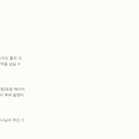
오셔도 좋은 교
역을 섬길 수
동(웃음 액티비
 이 후에 발렌티
하나님이 주신 기