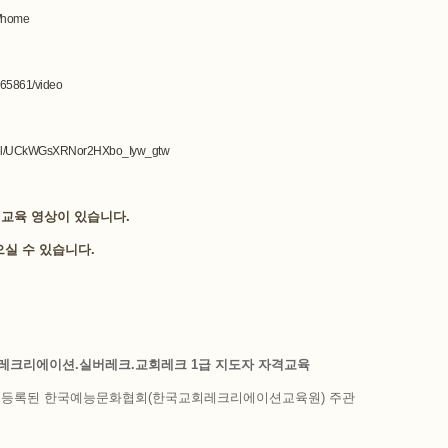
a/home
3365861/video
nnel/UCkWGsXRNor2HXbo_Iyw_gtw
격교육 영상이 있습니다.
으실 수 있습니다.
료.레크리에이션.실버레크.교회레크 1급 지도자 자격교육
에 등록된 한국예능문화협회(한국교회레크리에이션교육원) 주관