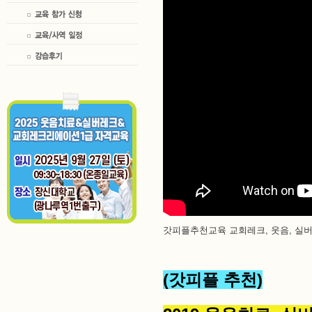
갓피플추천교육 교회레크, 웃음, 실
(갓피플 추천)