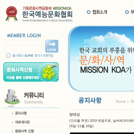
정태성
(갓피플 추천) 2019 웃음치료, 실버레크리에
15일~11월 16일)