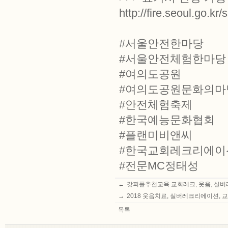
http://fire.seoul.go.k
#서울안전한마당
#서울안전체험한마당
#여의도공원
#여의도공원문화의마
#안전체험축제
#한국예능문화협회
#플랜미비앤씨
#한국교회레크리에이
#전문MC정태성
←
갓피플추천교육 교회레크, 웃음, 실버레
→
2018 웃음치료, 실버레크리에이션, 교
목록