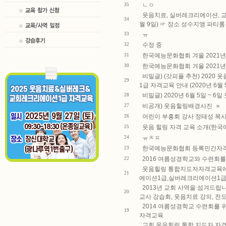
ㄴㅇ
35
웃음치료, 실버레크리에이션, 교
34
월 9일) ☞ 장소 성수지앵 파티룸
ㅠ
33
수정 중
32
한국예능문화협회 겨울 2021년
31
한국예능문화협회 겨울 2021년
30
비밀글) (갓피플 추천) 202
29
1급 자격교육 안내 (2020년 6월
비밀글) 2020년 6월 5일 ~ 
28
비공개) 웃음힐링배경사진
27
어린이 부흥회 강사 정태성 목
26
웃음 힐링 자격 교육 소개(한
25
ㅠㅊㅍ
24
한국예능문화협회 등록민간자격
23
2016 여름성경학교와 수련회
22
웃음힐링 통합지도자자격교육에 초
21
에이션1급,실버레크리에이션1급
2013년 교회 사역을 섬겨드립
20
교사 강습회, 웃음치료 강의, 전도
2014 여름성경학교 수련회를
19
자격교육
교회 웃음힐링 통합 지도자 자