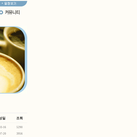
성일
조회
03-16
5290
07-20
3956