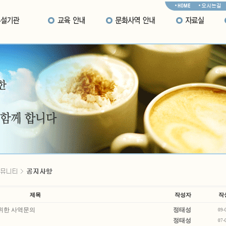
제목
작성자
작
위한 사역문의
정태성
09-
정태성
07-