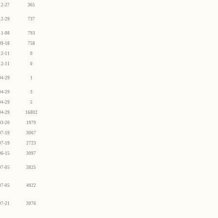
12-27
365
12-29
737
11-08
793
09-18
758
12-11
0
12-11
0
04-29
1
04-29
3
04-29
5
04-29
16802
03-20
1979
07-19
3067
07-19
2723
06-15
3097
07-05
3825
07-05
4922
07-21
3976