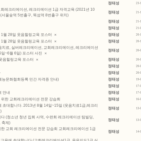
정태성
23-
회레크리에이션, 레크리에이션 1급 자격교육 (2021년 10
정태성
21-
 (서울숲역 5번출구, 뚝섬역 8번출구 위치)
정태성
21-
정태성
21-
 1월 28일 웃음힐링교육 포스터
정태성
20-
 1월 28일 웃음힐링교육 포스터
정태성
20-
0 웃음치료, 실버레크리에이션, 교회레크리에이션, 레크리에이션
정태성
20-
 5일~6월 6일) 포스터 사진
6일 웃음힐링교육 포스터
정태성
20-
정태성
20-
사
정태성
20-
국예능문화협회등록 민간 자격증 안내)
정태성
19-
정태성
17-
 안내
정태성
17-
를 위한 교회레크리에이션 전문 강습회
정태성
16-
대합니다. 2013년 8월 14일~15일 (웃음치료1급,레크리
정태성
13-
)
니다 (청소년 청년 집회 사역, 수련회 레크리에이션 팀빌딩,
정태성
13-
 축제)
 위한 교회 레크리에이션 전문 강습회 교회레크리에이션 1급
정태성
14-
격교육에 초대합니다 (교회레크리에이션1급, 웃음지도1급,실